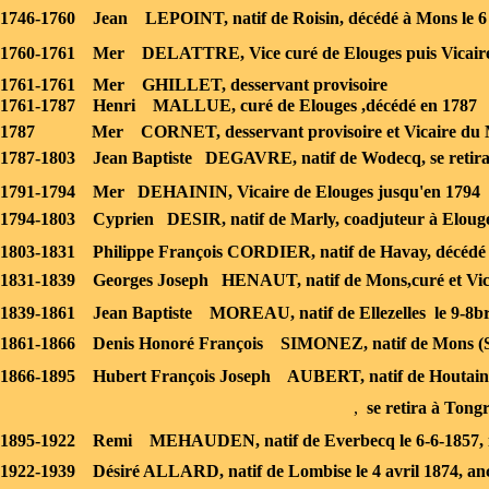
1746-
1760 Jean LEPOINT, natif de Roisin, décédé à Mons le 6
1760-
1761 Mer DELATTRE, Vice curé de Elouges puis Vicaire
1761-
1761 Mer GHILLET, desservant provisoire
1761-
1787 Henri MALLUE, curé de Elouges ,décédé en 1787
1787 Mer CORNET, desservant provisoire et Vicaire du 
1787-
1803 Jean Baptiste DEGAVRE, natif de Wodecq, se retira
1791-
1794 Mer DEHAININ, Vicaire de Elouges jusqu'en 1794
1794-
1803 Cyprien DESIR, natif de Marly, coadjuteur à Elouge
1803-
1831 Philippe François CORDIER, natif de Havay, décédé 
1831-
1839 Georges Joseph HENAUT, natif de Mons,curé et Vice
1839-
1861 Jean Baptiste MOREAU, natif de Ellezelles le 9-
8br
1861-
1866 Denis Honoré François SIMONEZ, natif de Mons (S
1866-
1895 Hubert François Joseph AUBERT, natif de Houtain le
,
se retira à Tongr
1895-
1922 Remi MEHAUDEN, natif de Everbecq le 6-
6-
1857, 
1922-
1939 Désiré ALLARD, natif de Lombise le 4 avril 1874, anc