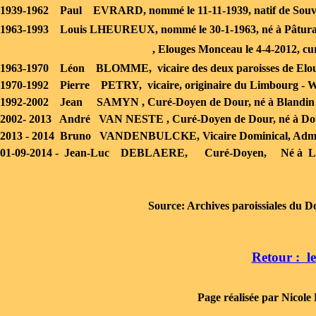
1939-
1962 Paul EVRARD, nommé le 11-
11-
1939, natif de Souv
1963-
1993 Louis LHEUREUX, nommé le 30-
1-
1963, né à Pâtura
, Elouges Monceau le 4-
4-
2012, cu
1963-
1970 Léon BLOMME, vicaire des deux paroisses de Eloug
1970-
1992 Pierre PETRY, vicaire, originaire du Limbourg -
Wi
1992-
2002 Jean SAMYN , Curé-
Doyen de Dour, né à Blandin 
2002-
2013 André VAN NESTE , Curé-
Doyen de Dour, né à Dott
2013 -
2014 Bruno VANDENBULCKE, Vicaire Dominical, Admini
01-
09-
2014 -
Jean-
Luc DEBLAERE, Curé-
Doyen, Né à Les
Source: Archives paroissiales du D
Retour : l
Page réalisée par Nicole De