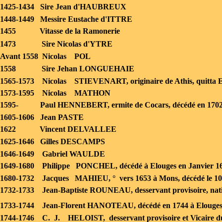
1425-
1434 Sire Jean d'HAUBREUX
1448-
1449 Messire Eustache d'ITTRE
1455 Vitasse de la Ramonerie
1473 Sire Nicolas d'YTRE
Avant 1558 Nicolas POL
1558 Sire Jehan LONGUEHAIE
1565-
1573 Nicolas STIEVENART, originaire de Athis, quitta E
1573-
1595 Nicolas MATHON
1595-
Paul HENNEBERT, ermite de Cocars, décédé en 170
1605-
1606 Jean PASTE
1622 Vincent DELVALLEE
1625-
1646 Gilles DESCAMPS
1646-
1649 Gabriel WAULDE
1649-
1680 Philippe PONCHEL, décédé à Elouges en Janvier 1
1680-
1732 Jacques MAHIEU, ° vers 1653 à Mons, décédé le 10
1732-
1733 Jean-
Baptiste ROUNEAU, desservant provisoire, nati
1733-
1744 Jean-
Florent HANOTEAU, décédé en 1744 à Elouge
1744-
1746 C. J. HELOIST, desservant provisoire et Vicaire 