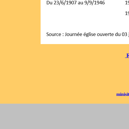
R
minis